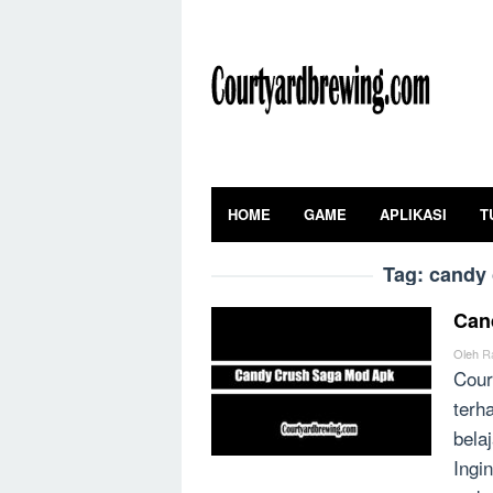
Skip
to
content
HOME
GAME
APLIKASI
T
Tag:
candy 
Can
Oleh
R
Cour
terh
bela
Ingi