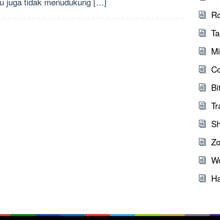
u juga tidak menudukung […]
Ro
Ta
Mi
C
Bi
Tr
Sh
Zo
W
Ha