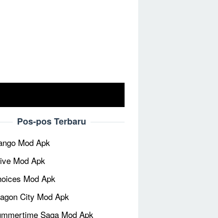
Pos-pos Terbaru
ango Mod Apk
ive Mod Apk
oices Mod Apk
agon City Mod Apk
ummertime Saga Mod Apk