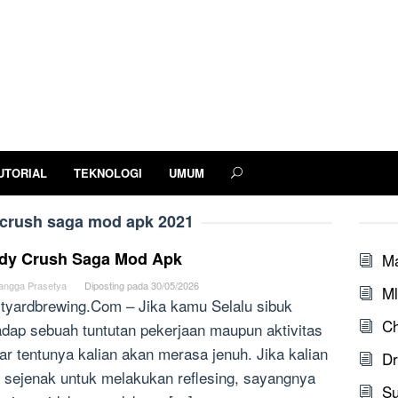
UTORIAL
TEKNOLOGI
UMUM
crush saga mod apk 2021
dy Crush Saga Mod Apk
M
angga Prasetya
Diposting pada
30/05/2026
Ml
tyardbrewing.Com – Jika kamu Selalu sibuk
Ch
adap sebuah tuntutan pekerjaan maupun aktivitas
jar tentunya kalian akan merasa jenuh. Jika kalian
Dr
n sejenak untuk melakukan reflesing, sayangnya
S