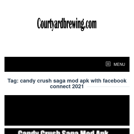
Skip
to
content
MENU
Tag:
candy crush saga mod apk with facebook
connect 2021