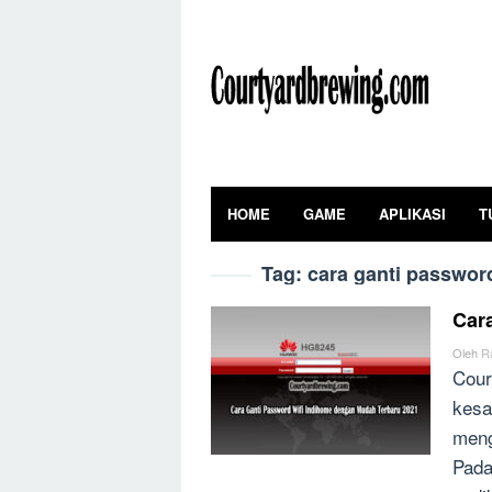
Skip
to
content
HOME
GAME
APLIKASI
T
Tag:
cara ganti passwor
Car
Oleh
R
Cour
kesa
meng
Pada