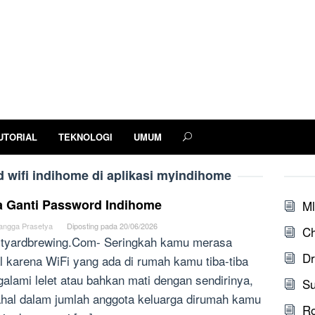
UTORIAL
TEKNOLOGI
UMUM
d wifi indihome di aplikasi myindihome
a Ganti Password Indihome
Ml
angga Prasetya
Diposting pada
20/06/2026
Ch
tyardbrewing.Com- Seringkah kamu merasa
Dr
l karena WiFi yang ada di rumah kamu tiba-tiba
alami lelet atau bahkan mati dengan sendirinya,
S
hal dalam jumlah anggota keluarga dirumah kamu
Ro