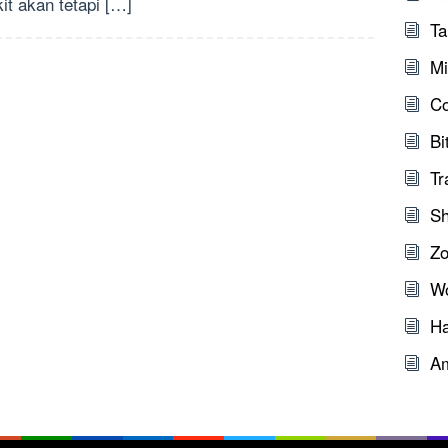
kit akan tetapi […]
Ta
Mi
C
Bi
Tr
Sh
Zo
W
Ha
A