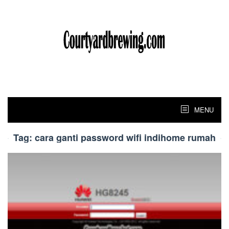
Skip
to
content
MENU
Tag:
cara ganti password wifi indihome rumah