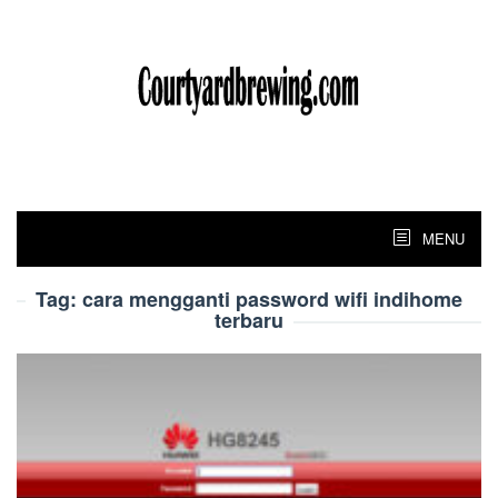
Skip
to
content
MENU
Tag:
cara mengganti password wifi indihome
terbaru