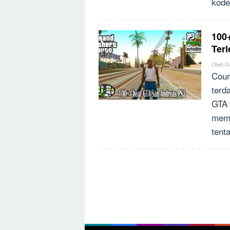
kode
100
Ter
Oleh
R
Cour
terd
GTA 
memp
tent