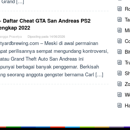
 Grand […]
Ro
Ta
+ Daftar Cheat GTA San Andreas PS2
lengkap 2022
Mi
angga Prasetya
Diposting pada
14/06/2026
C
tyardbrewing.com – Meski di awal permainan
apat perilisannya sempat mengundang kontroversi,
Bi
atau Grand Theft Auto San Andreas ini
Tr
unyai berbagai banyak penggemar. Berkisah
Sh
ang seorang anggota gengster bernama Carl […]
Zo
W
Ha