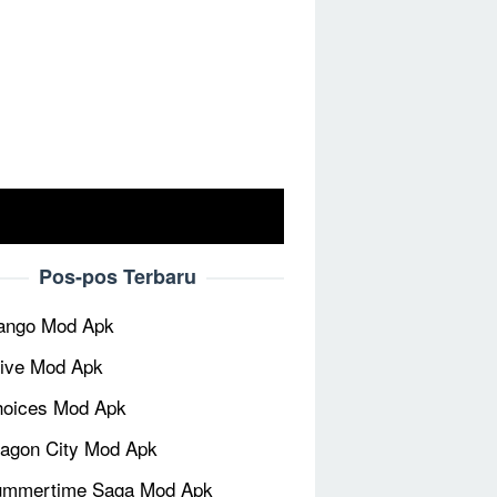
Pos-pos Terbaru
ango Mod Apk
ive Mod Apk
oices Mod Apk
agon City Mod Apk
ummertime Saga Mod Apk