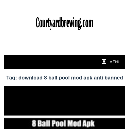
Skip
to
content
MENU
Tag:
download 8 ball pool mod apk anti banned