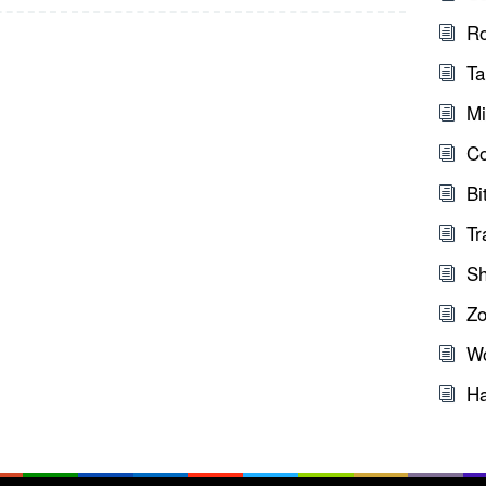
Ro
Ta
Mi
C
Bi
Tr
Sh
Zo
W
Ha