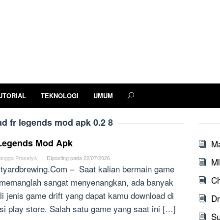
UTORIAL
TEKNOLOGI
UMUM
d fr legends mod apk 0.2 8
Legends Mod Apk
M
angga Prasetya
Diposting pada
22/07/2026
Ml
tyardbrewing.Com – Saat kalian bermain game
Ch
t memanglah sangat menyenangkan, ada banyak
li jenis game drift yang dapat kamu download di
Dr
ksi play store. Salah satu game yang saat ini […]
S