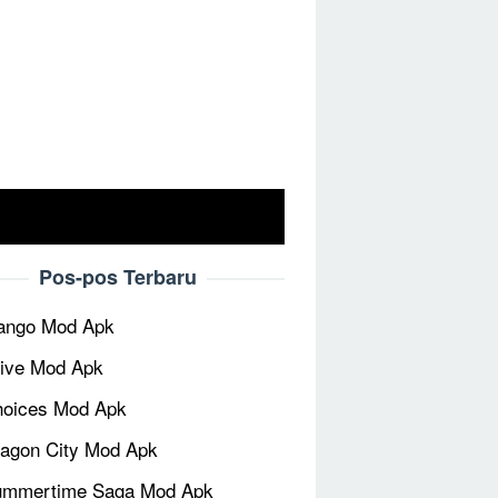
Pos-pos Terbaru
ango Mod Apk
ive Mod Apk
oices Mod Apk
agon City Mod Apk
ummertime Saga Mod Apk