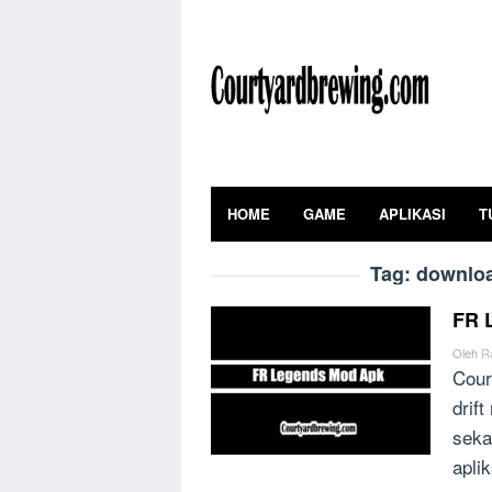
Skip
to
content
HOME
GAME
APLIKASI
T
Tag:
downloa
FR 
Oleh
R
Cour
drif
seka
apli