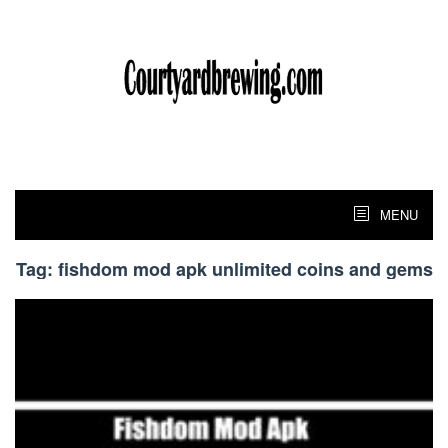
Skip
to
content
MENU
Tag:
fishdom mod apk unlimited coins and gems