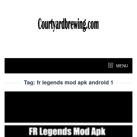
Skip
to
content
MENU
Tag:
fr legends mod apk android 1