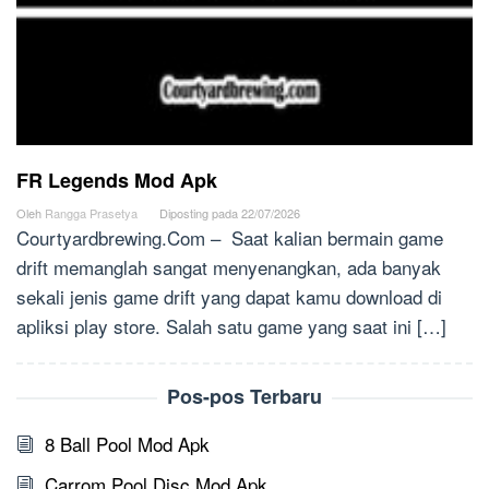
FR Legends Mod Apk
Oleh
Rangga Prasetya
Diposting pada
22/07/2026
Courtyardbrewing.Com – Saat kalian bermain game
drift memanglah sangat menyenangkan, ada banyak
sekali jenis game drift yang dapat kamu download di
apliksi play store. Salah satu game yang saat ini […]
Pos-pos Terbaru
8 Ball Pool Mod Apk
Carrom Pool Disc Mod Apk