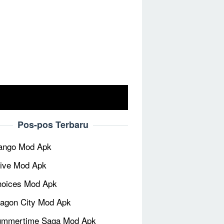
Pos-pos Terbaru
ango Mod Apk
ive Mod Apk
oices Mod Apk
agon City Mod Apk
ummertime Saga Mod Apk