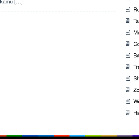
 kamu […]
Ro
Ta
Mi
C
Bi
Tr
Sh
Zo
W
Ha