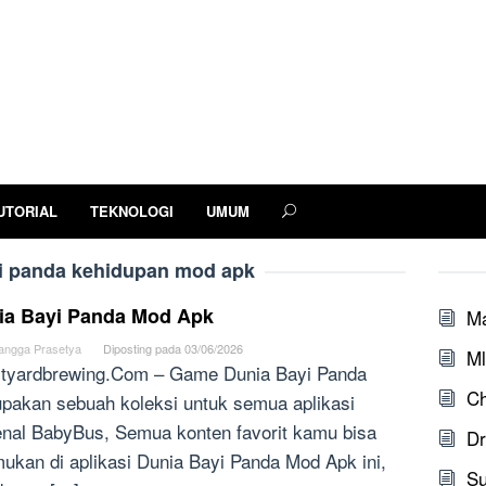
UTORIAL
TEKNOLOGI
UMUM
yi panda kehidupan mod apk
ia Bayi Panda Mod Apk
M
angga Prasetya
Diposting pada
03/06/2026
Ml
tyardbrewing.Com – Game Dunia Bayi Panda
Ch
pakan sebuah koleksi untuk semua aplikasi
enal BabyBus, Semua konten favorit kamu bisa
Dr
mukan di aplikasi Dunia Bayi Panda Mod Apk ini,
S