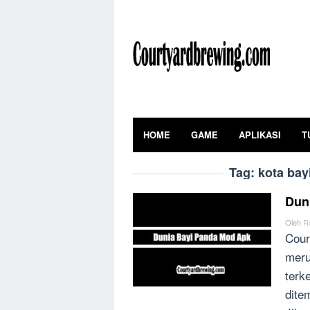
Skip
to
content
HOME
GAME
APLIKASI
T
Tag:
kota ba
Dun
Oleh
R
Cour
meru
terk
dite