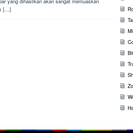
ar yang dihasilkan akan sangat memuaskan
Ro
k […]
Ta
Mi
C
Bi
Tr
Sh
Zo
W
Ha