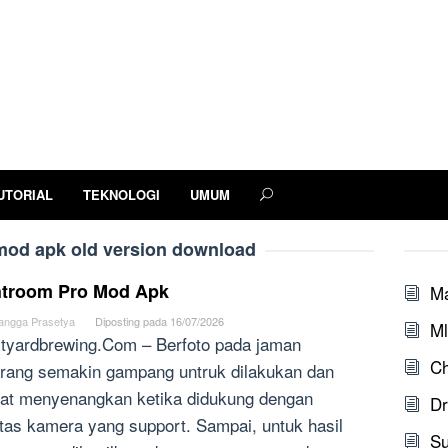
UTORIAL
TEKNOLOGI
UMUM
mod apk old version download
htroom Pro Mod Apk
M
angga Prasetya
Diposting pada
16/07/2026
Ml
tyardbrewing.Com – Berfoto pada jaman
Ch
rang semakin gampang untruk dilakukan dan
at menyenangkan ketika didukung dengan
Dr
litas kamera yang support. Sampai, untuk hasil
S