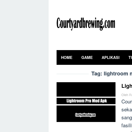
Skip
to
content
HOME
GAME
APLIKASI
T
Tag:
lightroom 
Lig
Oleh
R
Cour
seka
sang
fasi