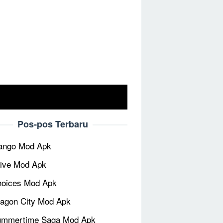
Pos-pos Terbaru
ango Mod Apk
ive Mod Apk
oices Mod Apk
agon City Mod Apk
ummertime Saga Mod Apk