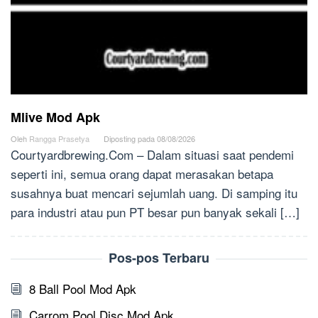
Mlive Mod Apk
Oleh
Rangga Prasetya
Diposting pada
08/08/2026
Courtyardbrewing.Com – Dalam situasi saat pendemi
seperti ini, semua orang dapat merasakan betapa
susahnya buat mencari sejumlah uang. Di samping itu
para industri atau pun PT besar pun banyak sekali […]
Pos-pos Terbaru
8 Ball Pool Mod Apk
Carrom Pool Disc Mod Apk