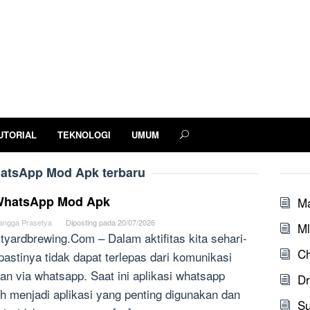
UTORIAL
TEKNOLOGI
UMUM
atsApp Mod Apk terbaru
hatsApp Mod Apk
M
angga Prasetya
Diposting pada
20/07/2026
Ml
tyardbrewing.Com – Dalam aktifitas kita sehari-
Ch
 pastinya tidak dapat terlepas dari komunikasi
an via whatsapp. Saat ini aplikasi whatsapp
Dr
h menjadi aplikasi yang penting digunakan dan
S