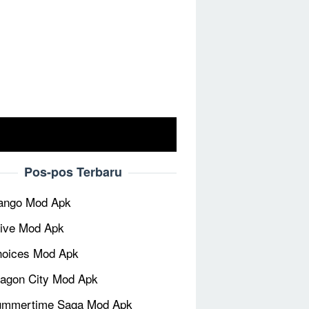
Pos-pos Terbaru
ango Mod Apk
ive Mod Apk
oices Mod Apk
agon City Mod Apk
ummertime Saga Mod Apk