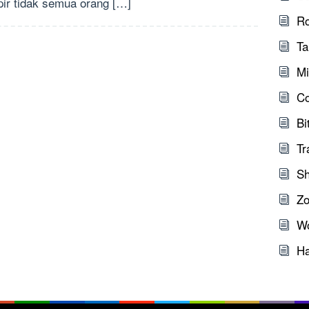
ir tidak semua orang […]
Ro
Ta
Mi
C
Bi
Tr
Sh
Zo
W
Ha