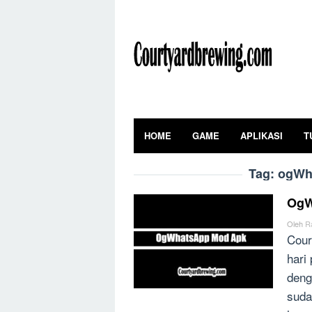
Skip
to
content
HOME
GAME
APLIKASI
T
Tag:
ogWh
OgW
Oleh
R
Cour
hari
deng
suda