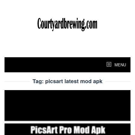
Skip
to
content
MENU
Tag:
picsart latest mod apk