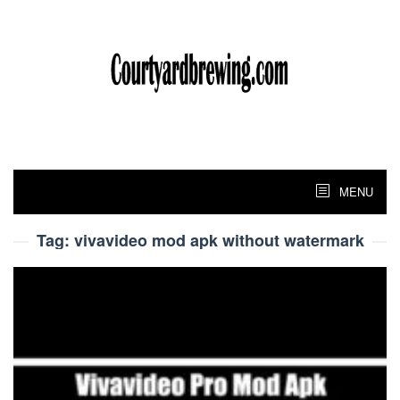
Skip
to
content
MENU
Tag:
vivavideo mod apk without watermark