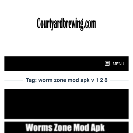
Skip
to
content
MENU
Tag:
worm zone mod apk v 1 2 8