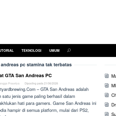
UTORIAL
TEKNOLOGI
UMUM
 andreas pc stamina tak terbatas
at GTA San Andreas PC
M
angga Prasetya
Diposting pada
21/06/2026
Ml
tyardbrewing.Com – GTA San Andreas adalah
Ch
h satu jenis game paling berhasil dalam
khlukan hati para gamers. Game San Andreas ini
Dr
edia hampir di semua platform, mulai dari PS2,
S