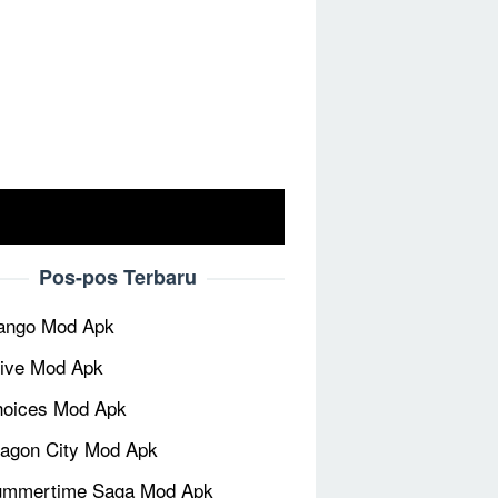
Pos-pos Terbaru
ango Mod Apk
ive Mod Apk
oices Mod Apk
agon City Mod Apk
ummertime Saga Mod Apk