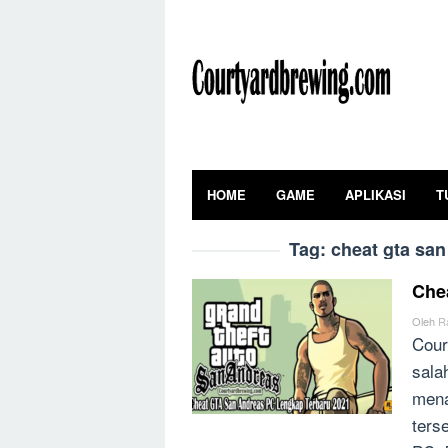
Skip
to
content
HOME
GAME
APLIKASI
T
Tag:
cheat gta san
Che
Oleh
R
Cour
sala
mena
ters