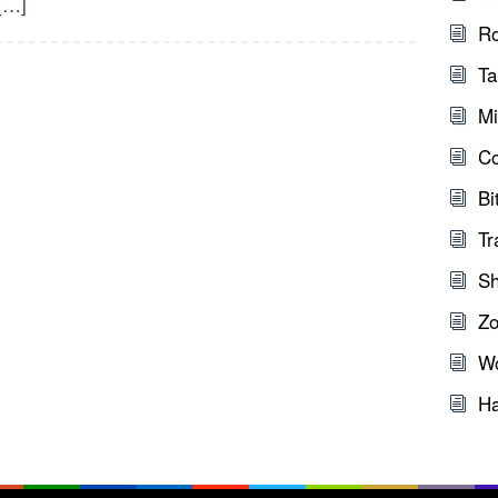
[…]
Ro
Ta
Mi
C
Bi
Tr
Sh
Zo
W
Ha