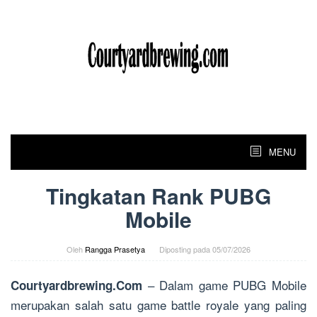
Skip
to
content
MENU
Tingkatan Rank PUBG
Mobile
Oleh
Rangga Prasetya
Diposting pada
05/07/2026
– Dalam game PUBG Mobile
Courtyardbrewing.Com
merupakan salah satu game battle royale yang paling