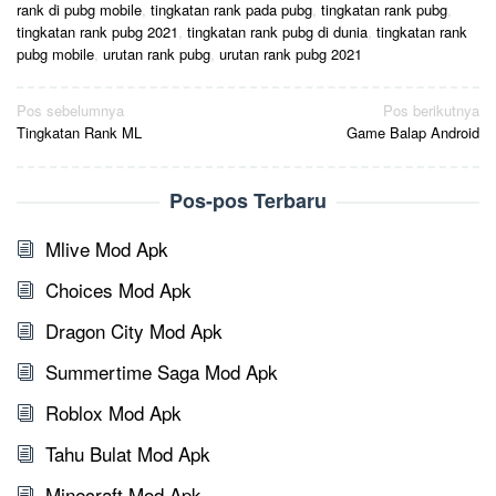
rank di pubg mobile
,
tingkatan rank pada pubg
,
tingkatan rank pubg
,
tingkatan rank pubg 2021
,
tingkatan rank pubg di dunia
,
tingkatan rank
pubg mobile
,
urutan rank pubg
,
urutan rank pubg 2021
Navigasi
Pos sebelumnya
Pos berikutnya
Tingkatan Rank ML
Game Balap Android
pos
Pos-pos Terbaru
Mlive Mod Apk
Choices Mod Apk
Dragon City Mod Apk
Summertime Saga Mod Apk
Roblox Mod Apk
Tahu Bulat Mod Apk
Minecraft Mod Apk