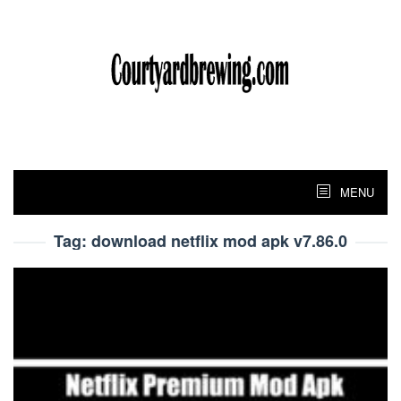
Skip
to
content
MENU
Tag:
download netflix mod apk v7.86.0