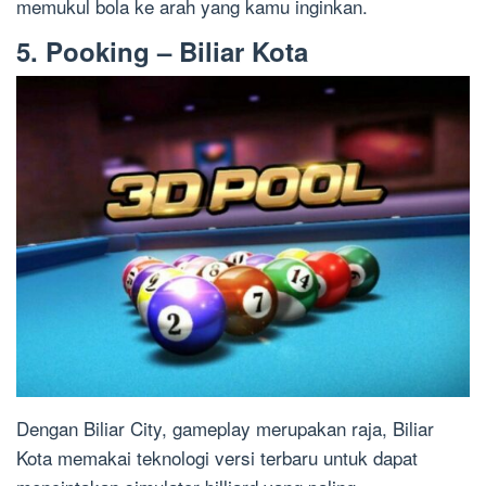
memukul bola ke arah yang kamu inginkan.
5. Pooking – Biliar Kota
Dengan Biliar City, gameplay merupakan raja, Biliar
Kota memakai teknologi versi terbaru untuk dapat