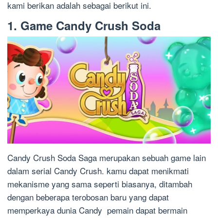
kami berikan adalah sebagai berikut ini.
1. Game Candy Crush Soda
Candy Crush Soda Saga merupakan sebuah game lain
dalam serial Candy Crush. kamu dapat menikmati
mekanisme yang sama seperti biasanya, ditambah
dengan beberapa terobosan baru yang dapat
memperkaya dunia Candy pemain dapat bermain