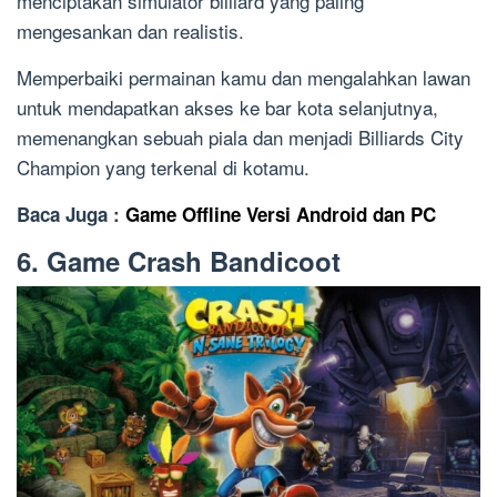
menciptakan simulator billiard yang paling
mengesankan dan realistis.
Memperbaiki permainan kamu dan mengalahkan lawan
untuk mendapatkan akses ke bar kota selanjutnya,
memenangkan sebuah piala dan menjadi Billiards City
Champion yang terkenal di kotamu.
Baca Juga :
Game Offline Versi Android dan PC
6. Game Crash Bandicoot