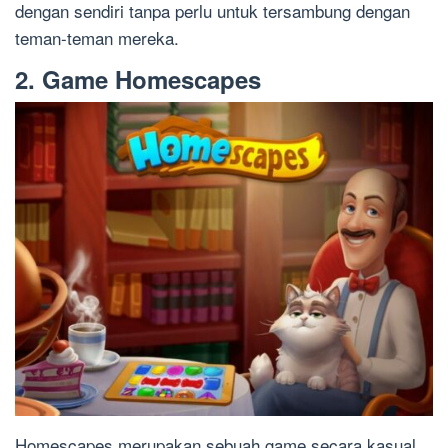
dengan sendiri tanpa perlu untuk tersambung dengan
teman-teman mereka.
2. Game Homescapes
Homescapes merupakan sebuah game secara kasual.