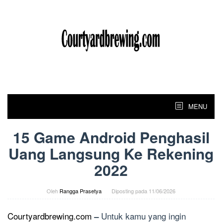
Skip
to
content
MENU
15 Game Android Penghasil
Uang Langsung Ke Rekening
2022
Oleh
Rangga Prasetya
Diposting pada
11/06/2026
Courtyardbrewing.com
Untuk kamu yang ingin
–