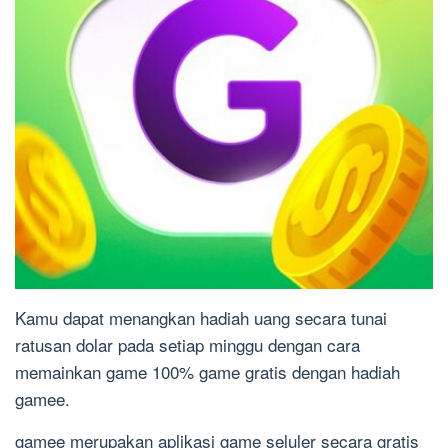
Kamu dapat menangkan hadiah uang secara tunai
ratusan dolar pada setiap minggu dengan cara
memainkan game 100% game gratis dengan hadiah
gamee.
gamee merupakan aplikasi game seluler secara gratis