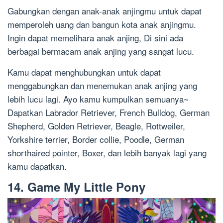
Gabungkan dengan anak-anak anjingmu untuk dapat
memperoleh uang dan bangun kota anak anjingmu.
Ingin dapat memelihara anak anjing, Di sini ada
berbagai bermacam anak anjing yang sangat lucu.
Kamu dapat menghubungkan untuk dapat
menggabungkan dan menemukan anak anjing yang
lebih lucu lagi. Ayo kamu kumpulkan semuanya~
Dapatkan Labrador Retriever, French Bulldog, German
Shepherd, Golden Retriever, Beagle, Rottweiler,
Yorkshire terrier, Border collie, Poodle, German
shorthaired pointer, Boxer, dan lebih banyak lagi yang
kamu dapatkan.
14. Game My Little Pony