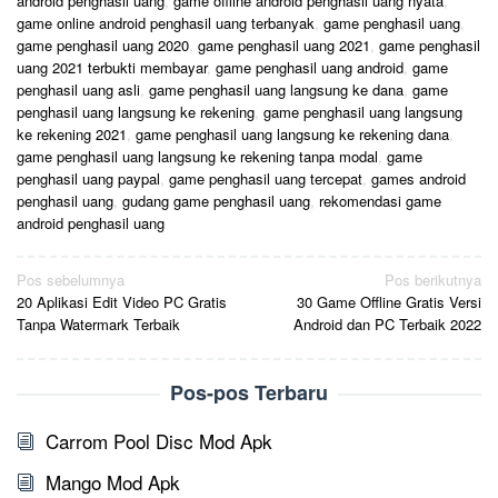
android penghasil uang
,
game offline android penghasil uang nyata
,
game online android penghasil uang terbanyak
,
game penghasil uang
,
game penghasil uang 2020
,
game penghasil uang 2021
,
game penghasil
uang 2021 terbukti membayar
,
game penghasil uang android
,
game
penghasil uang asli
,
game penghasil uang langsung ke dana
,
game
penghasil uang langsung ke rekening
,
game penghasil uang langsung
ke rekening 2021
,
game penghasil uang langsung ke rekening dana
,
game penghasil uang langsung ke rekening tanpa modal
,
game
penghasil uang paypal
,
game penghasil uang tercepat
,
games android
penghasil uang
,
gudang game penghasil uang
,
rekomendasi game
android penghasil uang
Navigasi
Pos sebelumnya
Pos berikutnya
20 Aplikasi Edit Video PC Gratis
30 Game Offline Gratis Versi
pos
Tanpa Watermark Terbaik
Android dan PC Terbaik 2022
Pos-pos Terbaru
Carrom Pool Disc Mod Apk
Mango Mod Apk