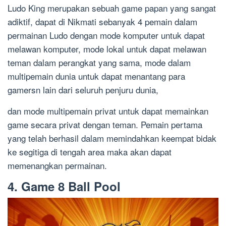
Ludo King merupakan sebuah game papan yang sangat
adiktif, dapat di Nikmati sebanyak 4 pemain dalam
permainan Ludo dengan mode komputer untuk dapat
melawan komputer, mode lokal untuk dapat melawan
teman dalam perangkat yang sama, mode dalam
multipemain dunia untuk dapat menantang para
gamersn lain dari seluruh penjuru dunia,
dan mode multipemain privat untuk dapat memainkan
game secara privat dengan teman. Pemain pertama
yang telah berhasil dalam memindahkan keempat bidak
ke segitiga di tengah area maka akan dapat
memenangkan permainan.
4. Game 8 Ball Pool