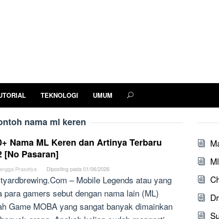
UTORIAL
TEKNOLOGI
UMUM
ontoh nama ml keren
0+ Nama ML Keren dan Artinya Terbaru
M
2 [No Pasaran]
Ml
angga Prasetya
Diposting pada
01/06/2026
Ch
tyardbrewing.Com – Mobile Legends atau yang
a para gamers sebut dengan nama lain (ML)
Dr
ah Game MOBA yang sangat banyak dimainkan
S