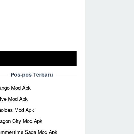
Pos-pos Terbaru
ango Mod Apk
ive Mod Apk
oices Mod Apk
agon City Mod Apk
ummertime Saga Mod Apk