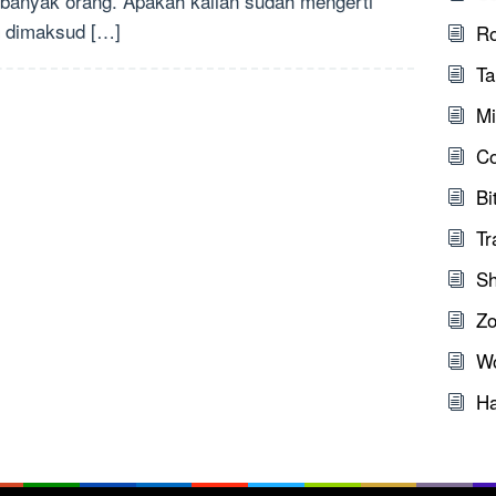
 banyak orang. Apakah kalian sudah mengerti
 dimaksud […]
Ro
Ta
Mi
C
Bi
Tr
Sh
Zo
W
Ha